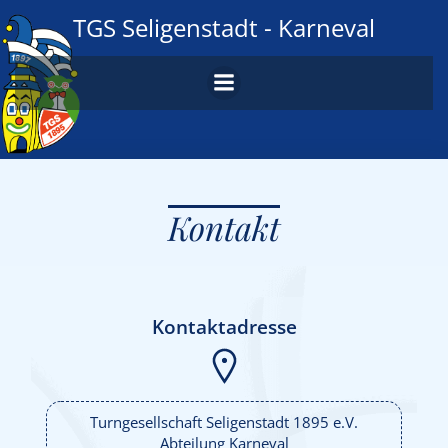
Zum
TGS Seligenstadt - Karneval
Inhalt
springen
Kontakt
Kontaktadresse
Turngesellschaft Seligenstadt 1895 e.V.
Abteilung Karneval